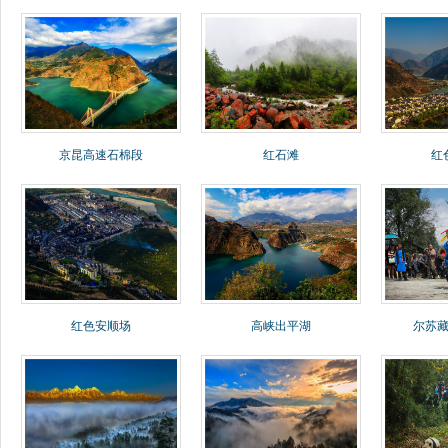
京昆高速石棉段
红石滩
红
红色安顺场
高峡出平湖
尔苏