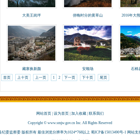
大美王岗坪
傍晚时分的黄草山
2016年
藏寨换新颜
安顺场
石棉
首页
上十页
上一页
1
2
下一页
下十页
尾页
网站首页
|
设为首页
|
加入收藏
|
联系我们
Copyright © www.smjw.gov.cn Inc. All Rights Reserved
县纪委监察委 版权所有 最佳浏览分辨率为1024*768以上
蜀ICP备15013490号-1
网站支持