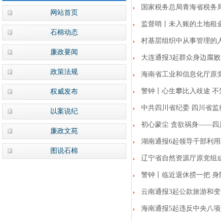
国家税务总局青海省税务
网站首页
监督哨丨未入账的土地租
石棉动态
村基层组织中从事管理的
廉政要闻
大连通报3起群众身边腐
政策法规
海南省工业和信息化厅原
警钟丨心生攀比入歧途 
权威发布
中共四川省纪委 四川省监
以案说纪
初心蒙尘 贪欲祸身——
廉政文苑
湖南通报6起领导干部利
图说石棉
辽宁省自然资源厅原党组
警钟丨临近退休捞一把 
云南通报3起公款旅游和
海南通报5起违反中央八