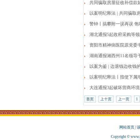
共同骗取房屋征收补偿款
以案明纪释法 | 共同骗
警钟丨搞攀附一误再误 
湖北通报5起政府采购等
资阳市精神病医院原党委
湖南通报湘西州11名领导
以案为鉴 | 边退钱边收钱
以案明纪释法丨指使下属
大连通报3起破坏营商环
首页
上十页
上一页
1
网站首页
|
Copyright © www.s