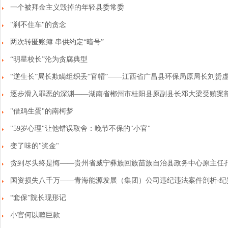
一个被拜金主义毁掉的年轻县委常委
"刹不住车"的贪念
两次转匿账簿 串供约定“暗号”
“明星校长”沦为贪腐典型
“逆生长”局长欺瞒组织丢“官帽”——江西省广昌县环保局原局长刘赟
逐步滑入罪恶的深渊——湖南省郴州市桂阳县原副县长邓大梁受贿案
"借鸡生蛋"的南柯梦
"59岁心理"让他错误取舍：晚节不保的"小官"
变了味的"奖金"
贪到尽头终是悔——贵州省威宁彝族回族苗族自治县政务中心原主任
国资损失八千万——青海能源发展（集团）公司违纪违法案件剖析-纪
“套保”院长现形记
小官何以噬巨款