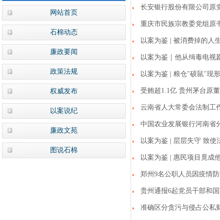
长安银行股份有限公司原
网站首页
重庆市民族宗教委党组原
石棉动态
以案为鉴 | 被消费掉的人
廉政要闻
以案为鉴｜他从缉毒电视
政策法规
以案为鉴 | 粮仓"硕鼠"现
受贿超1.1亿 贵州茅台
权威发布
云南省人大常委会法制工
以案说纪
中国农业发展银行河南省
廉政文苑
以案为鉴 | 层层失守 致
图说石棉
以案为鉴 | 惠民项目竟成
郑州9名公职人员因疫情
贵州通报6起党员干部和
准确区分贪污与侵占公私