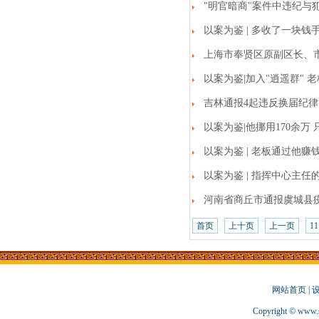
"明官暗商"案件中违纪与
以案为鉴 | 多收了一块钱
上海市奉贤区原副区长、
以案为鉴|加入"逍遥群" 
吉林通报4起违反换届纪律
以案为鉴|他挪用170余万
以案为鉴 | 老板通过他
以案为鉴 | 指挥中心主任
河南省商丘市通报虞城县
首页
上十页
上一页
11
网站首页
|
Copyright © www.s