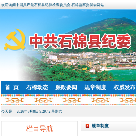
欢迎访问中国共产党石棉县纪律检查委员会 石棉监察委员会网站！
首 页
石棉动态
廉政要闻
规章制度
权威发布
今天是：
2026年8月8日 9:29:42 星期六
规章制度
栏目导航