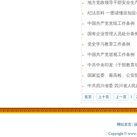
地方党政领导干部安全生
纪法百科·一图读懂应知
中国共产党党组工作条例
国有企业管理人员处分条
党史学习教育工作条例
中国共产党巡视工作条例
中共中央印发《干部教育
国家监委、最高检、公安
中共四川省委 四川省人民政
首页
上十页
上一页
1
网站首页
|
Copyright © www.s