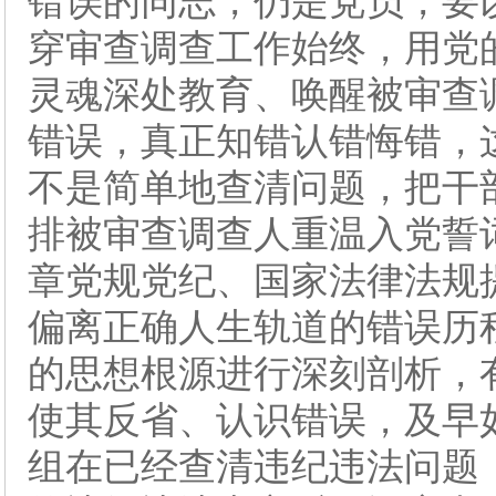
错误的同志，仍是党员，要
穿审查调查工作始终，用党
灵魂深处教育、唤醒被审查
错误，真正知错认错悔错，
不是简单地查清问题，把干
排被审查调查人重温入党誓
章党规党纪、国家法律法规
偏离正确人生轨道的错误历
的思想根源进行深刻剖析，
使其反省、认识错误，及早
组在已经查清违纪违法问题