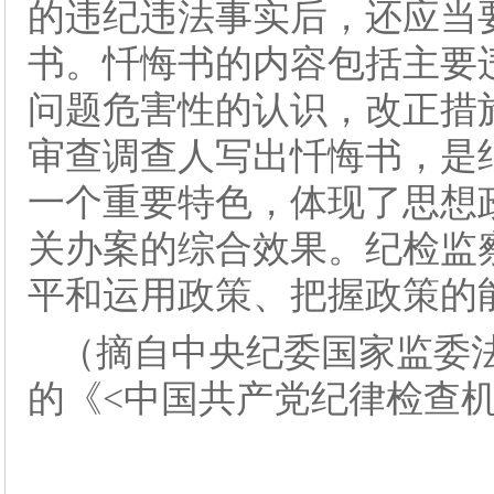
的违纪违法事实后，还应当
书。忏悔书的内容包括主要
问题危害性的认识，改正措
审查调查人写出忏悔书，是
一个重要特色，体现了思想
关办案的综合效果。纪检监
平和运用政策、把握政策的
（摘自中央纪委国家监委
的《<中国共产党纪律检查